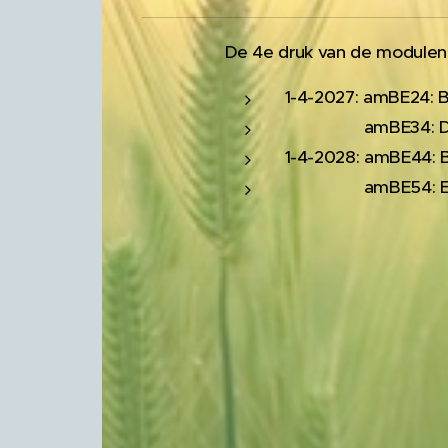
De 4e druk van de modulen i
1-4-2027: amBE24: B
amBE34: Duurza
1-4-2028: amBE44: 
amBE54: Een agr