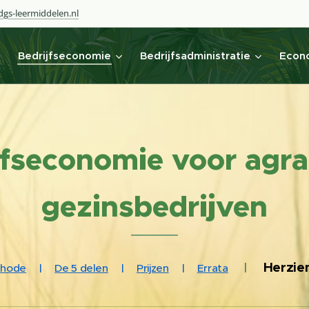
gs-leermiddelen.nl
Bedrijfseconomie
Bedrijfsadministratie
Econo
jfseconomie voor agra
gezinsbedrijven
Herzie
|
thode
|
De 5 delen
|
Prijzen
|
Errata