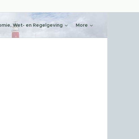
mie, Wet- en Regelgeving
More