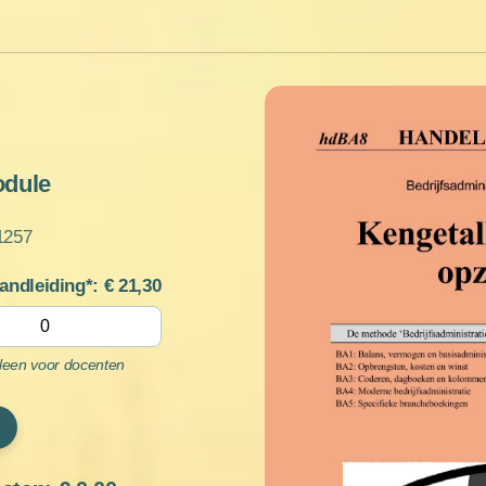
odule
1257
handleiding*: €
21,30
lleen voor docenten