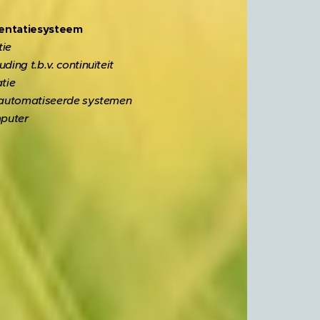
mentatiesysteem
tie
ing t.b.v. continuïteit
tie
geautomatiseerde systemen
puter