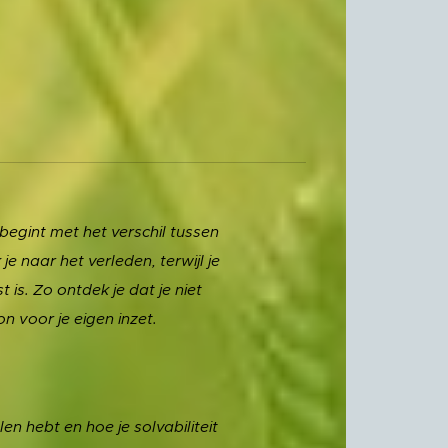
e begint met het verschil tussen
e naar het verleden, terwijl je
 is. Zo ontdek je dat je niet
n voor je eigen inzet.
len hebt en hoe je solvabiliteit