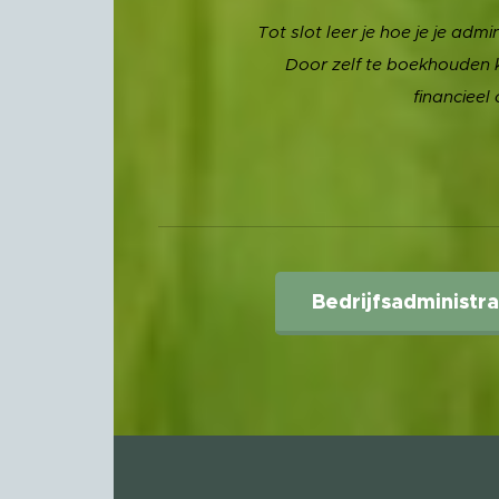
Tot slot leer je hoe je je adm
Door zelf te boekhouden kri
financieel
Bedrijfsadministra