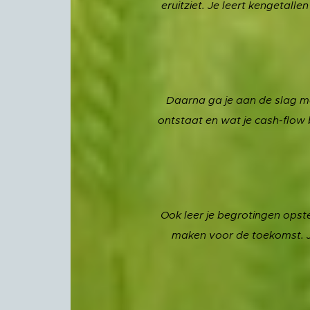
eruitziet. Je leert kengetalle
Daarna ga je aan de slag me
ontstaat en wat je cash-flow
Ook leer je begrotingen opste
maken voor de toekomst. J