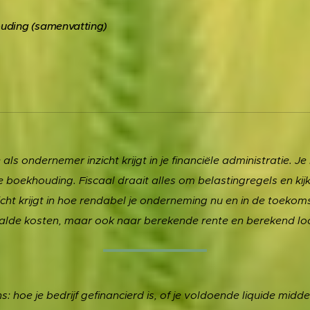
ouding (samenvatting)
als ondernemer inzicht krijgt in je financiële administratie. J
 boekhouding. Fiscaal draait alles om belastingregels en kijk j
icht krijgt in hoe rendabel je onderneming nu en in de toekomst
aalde kosten, maar ook naar berekende rente en berekend loo
: hoe je bedrijf gefinancierd is, of je voldoende liquide midde