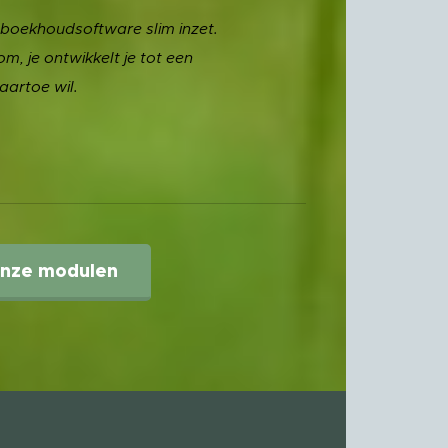
je boekhoudsoftware slim inzet.
om, je ontwikkelt je tot een
aartoe wil.
nze modulen