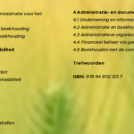
4 Administratie- en docu
ministratie voor het
4.1 Onderneming en informa
4.2 Administratie en boekhoud
he boekhouding
4.3 Administratieve organisa
 boekhouding
4.4 Financieel beheer via 
biliteit
4.5 Boekhouden met de com
Trefwoorden
teit
ISBN
:
978 94 6112 125 7
lvabiliteit
etallen