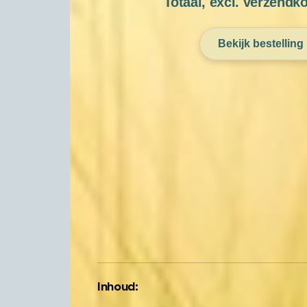
Totaal, excl. verzendk
Bekijk bestelling
Inhoud: