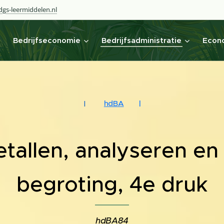
gs-leermiddelen.nl
Bedrijfseconomie
Bedrijfsadministratie
Econo
hdBA
|
|
tallen, analyseren en
begroting, 4e druk
hdBA84