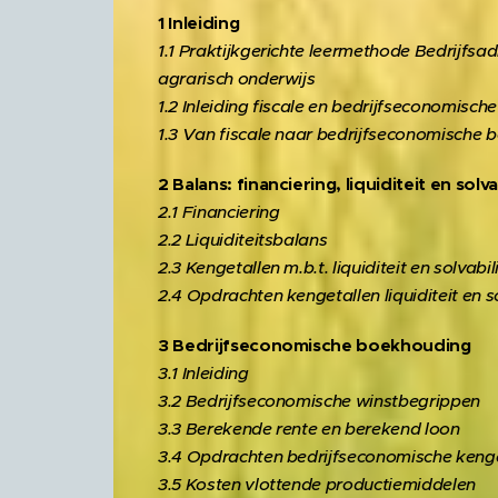
1 Inleiding
1.1 Praktijkgerichte leermethode Bedrijfsad
agrarisch onderwijs
1.2 Inleiding fiscale en bedrijfseconomisc
1.3 Van fiscale naar bedrijfseconomische
2 Balans: financiering, liquiditeit en solva
2.1 Financiering
2.2 Liquiditeitsbalans
2.3 Kengetallen m.b.t. liquiditeit en solvabili
2.4 Opdrachten kengetallen liquiditeit en so
3 Bedrijfseconomische boekhouding
3.1 Inleiding
3.2 Bedrijfseconomische winstbegrippen
3.3 Berekende rente en berekend loon
3.4 Opdrachten bedrijfseconomische keng
3.5 Kosten vlottende productiemiddelen