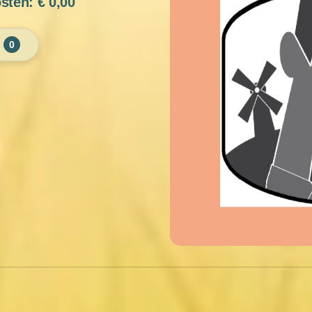
osten: €
0,00
0