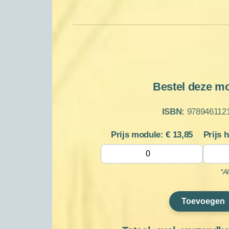
Bestel deze m
ISBN:
978946112
Prijs module: €
13,85
Prijs 
*A
Toevoegen