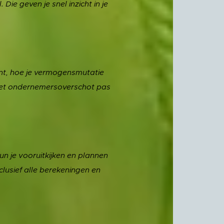
Die geven je snel inzicht in je
ent, hoe je vermogensmutatie
 het ondernemersoverschot pas
un je vooruitkijken en plannen
usief alle berekeningen en