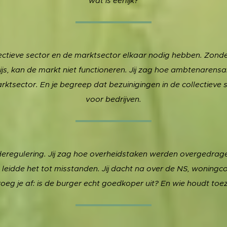
wat is eerlijk?
llectieve sector en de marktsector elkaar nodig hebben. Zonde
s, kan de markt niet functioneren. Jij zag hoe ambtenarensal
ktsector. En je begreep dat bezuinigingen in de collectiev
voor bedrijven.
 deregulering. Jij zag hoe overheidstaken werden overgedrage
eidde het tot misstanden. Jij dacht na over de NS, woningcor
roeg je af: is de burger echt goedkoper uit? En wie houdt toez