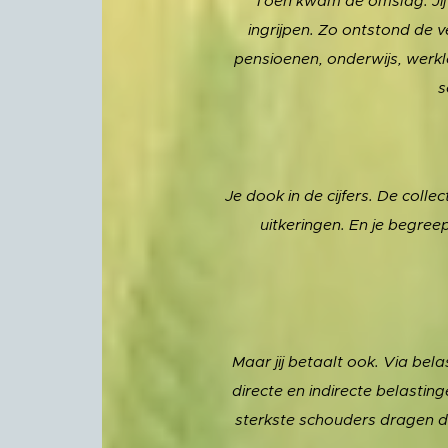
Toen kwam de omslag. Jij 
ingrijpen. Zo ontstond de 
pensioenen, onderwijs, werklo
s
Je dook in de cijfers. De colle
uitkeringen. En je begreep
Maar jij betaalt ook. Via bela
directe en indirecte belasting
sterkste schouders dragen de 