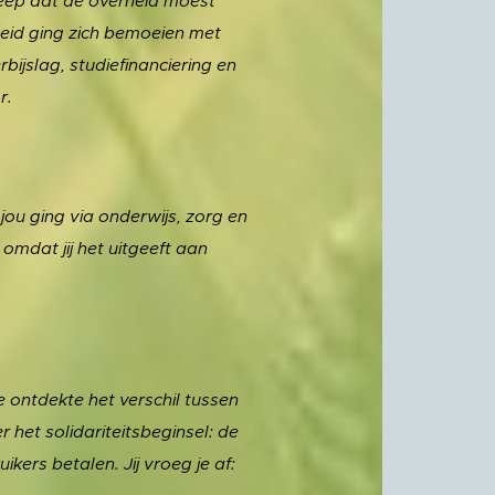
reep dat de overheid moest
heid ging zich bemoeien met
bijslag, studiefinanciering en
r.
 jou ging via onderwijs, zorg en
 omdat jij het uitgeeft aan
Je ontdekte het verschil tussen
r het solidariteitsbeginsel: de
kers betalen. Jij vroeg je af: