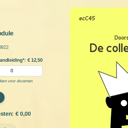
odule
0922
handleiding*: €
12,50
lleen voor docenten
osten: €
0,00