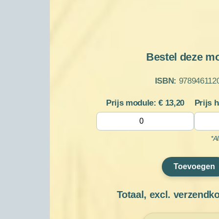
Bestel deze m
ISBN:
978946112
Prijs module: €
13,20
Prijs 
*A
Toevoegen
Totaal, excl. verzendk