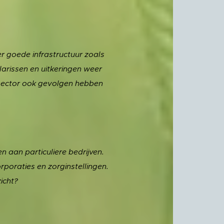
r goede infrastructuur zoals
arissen en uitkeringen weer
e sector ook gevolgen hebben
n aan particuliere bedrijven.
poraties en zorginstellingen.
icht?