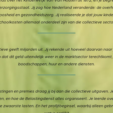
las over het Kinderwetje van Van Houten uit 1872, en je beg
verzorgingsstaat. Jij zag hoe Nederland veranderde: de over
osheid en gezondheidszorg. Jij realiseerde je dat jouw kinder
choolkosten allemaal onderdeel zijn van die collectieve secto
ctieve geeft miljarden uit. Jij rekende uit hoeveel daarvan naar
 dat dit geld uiteindelijk weer in de marktsector terechtkomt,
boodschappen, huur en andere diensten.
stingen en premies draag jij bij aan die collectieve uitgaven. 
en, en hoe de Belastingdienst alles organiseert. Je leerde ove
zwaarste lasten. En het profijtbeginsel, waarbij alleen gebrui